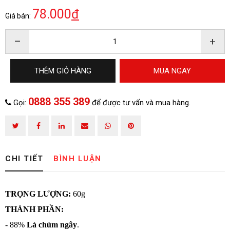
78.000
đ
Giá bán:
–
+
THÊM GIỎ HÀNG
MUA NGAY
0888 355 389
Gọi:
để được tư vấn và mua hàng.
ĐĂNG KÝ TƯ VẤN
CHI TIẾT
BÌNH LUẬN
TRỌNG LƯỢNG:
60g
THÀNH PHẦN:
- 88%
Lá chùm ngây
.