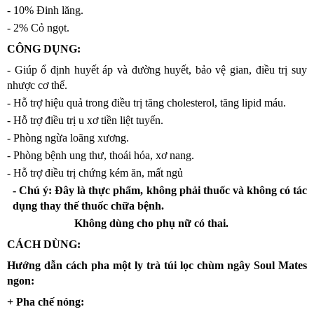
- 10% Đinh lăng.
- 2% Cỏ ngọt.
HOÀN THÀNH
CÔNG DỤNG:
0888 355
- Giúp ổ định huyết áp và đường huyết, bảo vệ gian, điều trị suy
Đăng ký tư vấn trực tiếp 24/7:
389
nhược cơ thể.
- Hỗ trợ hiệu quả trong điều trị tăng cholesterol, tăng lipid máu.
- Hỗ trợ điều trị u xơ tiền liệt tuyến.
- Phòng ngừa loãng xương.
- Phòng bệnh ung thư, thoái hóa, xơ nang.
- Hỗ trợ điều trị chứng kém ăn, mất ngủ
- Chú ý: Đây là thực phẩm, không phải thuốc và không có tác
dụng thay thế thuốc chữa bệnh.
Không dùng cho phụ nữ có thai.
CÁCH DÙNG:
Hướng dẫn cách pha một ly trà túi lọc chùm ngây Soul Mates
ngon:
+ Pha chế nóng: