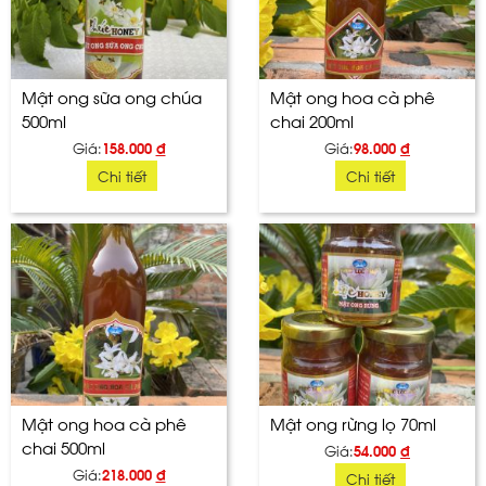
Mật ong sữa ong chúa
Mật ong hoa cà phê
500ml
chai 200ml
Giá:
158.000
đ
Giá:
98.000
đ
Chi tiết
Chi tiết
Mật ong hoa cà phê
Mật ong rừng lọ 70ml
chai 500ml
Giá:
54.000
đ
Giá:
218.000
đ
Chi tiết