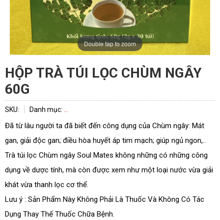
Double tap to zoom
HỘP TRÀ TÚI LỌC CHÙM NGÂY
60G
SKU:
Danh mục:
...
Đã từ lâu người ta đã biết đến công dụng của Chùm ngây: Mát
gan, giải độc gan; điều hòa huyết áp tim mạch; giúp ngủ ngon,..
Trà túi lọc Chùm ngây Soul Mates không những có những công
dụng về dược tính, mà còn được xem như một loại nước vừa giải
khát vừa thanh lọc cơ thể.
Lưu ý : Sản Phẩm Này Không Phải Là Thuốc Và Không Có Tác
Dụng Thay Thế Thuốc Chữa Bệnh.