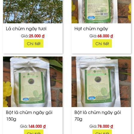
Lá chùm ngây tươi
Hạt chùm ngây
Giá:
25.000
đ
Giá:
68.000
đ
Chi tiết
Chi tiết
Bột lá chùm ngây gói
Bột lá chùm ngây gói
150g
70g
Giá:
148.000
đ
Giá:
78.000
đ
Chi tiết
Chi tiết