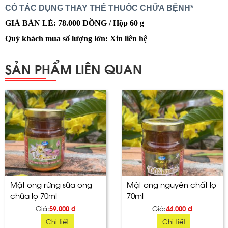
CÓ TÁC DỤNG THAY THẾ THUỐC CHỮA BỆNH*
GIÁ BÁN LẺ: 78.000 ĐỒNG / Hộp 60 g
Quý khách mua số lượng lớn: Xin liên hệ
SẢN PHẨM LIÊN QUAN
Mật ong rừng sữa ong
Mật ong nguyên chất lọ
chúa lọ 70ml
70ml
Giá:
59.000
đ
Giá:
44.000
đ
Chi tiết
Chi tiết