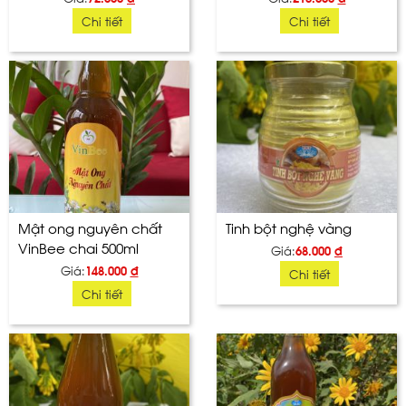
Chi tiết
Chi tiết
Mật ong nguyên chất
Tinh bột nghệ vàng
VinBee chai 500ml
Giá:
68.000
đ
Giá:
148.000
đ
Chi tiết
Chi tiết