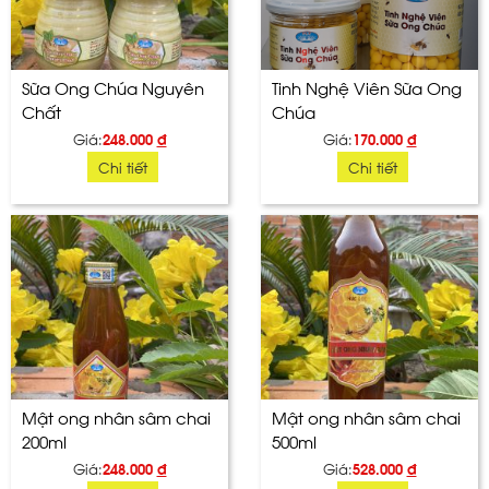
Sữa Ong Chúa Nguyên
Tinh Nghệ Viên Sữa Ong
Chất
Chúa
Giá:
248.000
đ
Giá:
170.000
đ
Chi tiết
Chi tiết
Mật ong nhân sâm chai
Mật ong nhân sâm chai
200ml
500ml
Giá:
248.000
đ
Giá:
528.000
đ