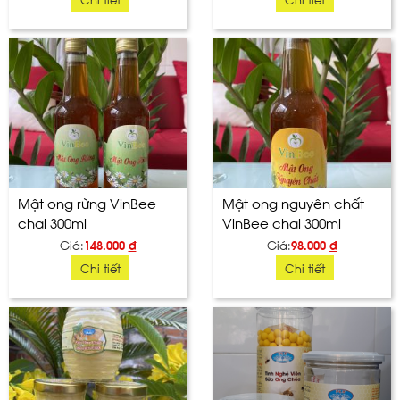
Mật ong rừng VinBee
Mật ong nguyên chất
chai 300ml
VinBee chai 300ml
Giá:
148.000
đ
Giá:
98.000
đ
Chi tiết
Chi tiết