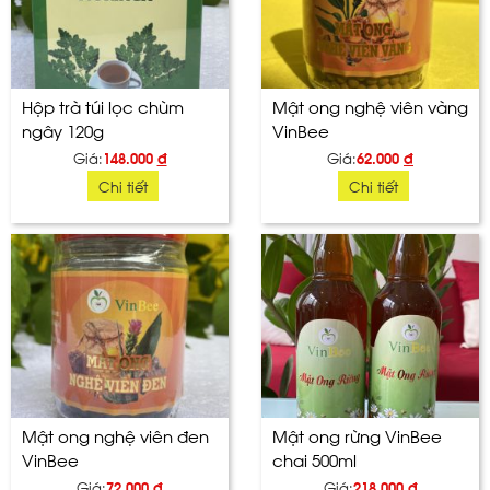
Hộp trà túi lọc chùm
Mật ong nghệ viên vàng
ngây 120g
VinBee
Giá:
148.000
đ
Giá:
62.000
đ
Chi tiết
Chi tiết
Mật ong nghệ viên đen
Mật ong rừng VinBee
VinBee
chai 500ml
Giá:
72.000
đ
Giá:
218.000
đ