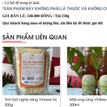
- Có thể để trong tủ lạnh.
*SẢN PHẨM NÀY KHÔNG PHẢI LÀ THUỐC VÀ KHÔNG C
GIÁ BÁN LẺ: 248.000 ĐỒNG / Túi 250g
Quý khách hàng mua số lượng lớn, xin liên hệ để được giá tốt!
SẢN PHẨM LIÊN QUAN
Tinh bột nghệ vàng Vinbee túi
Mật ong rừng VinBee
500g
300ml