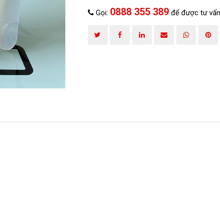
0888 355 389
Gọi:
để được tư vấn
HOÀN THÀNH
0888 355 389
Đăng ký tư vấn trực tiếp 24/7: