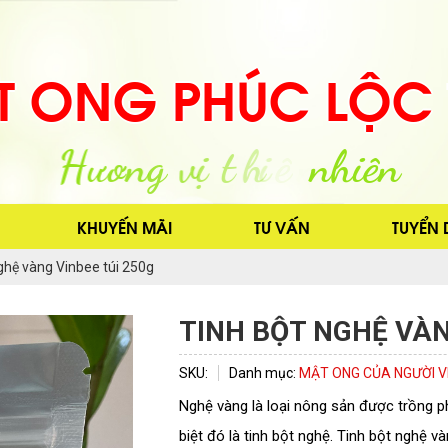
T ONG PHÚC LỘC
KHUYẾN MÃI
TƯ VẤN
TUYỂN
ghệ vàng Vinbee túi 250g
TINH BỘT NGHỆ VÀN
SKU:
Danh mục:
MẬT ONG CỦA NGƯỜI VIỆ
Nghệ vàng là loại nông sản được trồng p
biệt đó là tinh bột nghệ. Tinh bột nghệ 