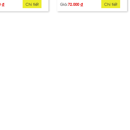
0
đ
Chi tiết
Giá:
72.000
đ
Chi tiết