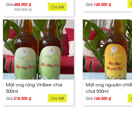
Giá:
488.000
đ
Giá:
148.000
đ
Chi tiết
500.000
đ
Mật ong rừng VinBee chai
Mật ong nguyên chất
500ml
chai 500ml
Giá:
218.000
đ
Chi tiết
Giá:
148.000
đ