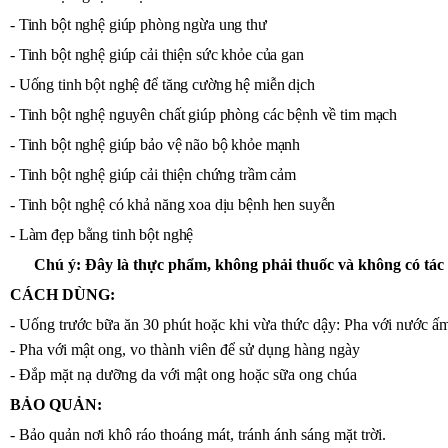
- Tinh bột nghệ giúp phòng ngừa ung thư
- Tinh bột nghệ giúp cải thiện sức khỏe của gan
- Uống tinh bột nghệ để tăng cường hệ miễn dịch
- Tinh bột nghệ nguyên chất giúp phòng các bệnh về tim mạch
- Tinh bột nghệ giúp bảo vệ não bộ khỏe mạnh
- Tinh bột nghệ giúp cải thiện chứng trầm cảm
- Tinh bột nghệ có khả năng xoa dịu bệnh hen suyễn
- Làm đẹp bằng tinh bột nghệ
Chú ý: Đây là thực phẩm, không phải thuốc và không có t
CÁCH DÙNG:
- Uống trước bữa ăn 30 phút hoặc khi vừa thức dậy: Pha với nước 
- Pha với mật ong, vo thành viên để sử dụng hàng ngày
- Đắp mặt nạ dưỡng da với mật ong hoặc sữa ong chúa
BẢO QUẢN:
- Bảo quản nơi khô ráo thoáng mát, tránh ánh sáng mặt trời.