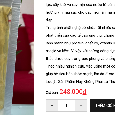
lọc, sấy khô và xay mịn của nước từ củ n
hương vị, màu sắc cho các món ăn mà nó
đẹp.
Trong tinh chất nghệ có chứa rất nhiều 
phát triển của các tế bào ung thư, chống
lành mạnh như protein, chất xơ, vitamin B3 
magiê và kẽm. Vì vậy, với những công dụng
thảo dược quý trong việc phòng và chống 
Theo nhiều nghiên cứu, việc uống một c
ĐĂNG KÝ TƯ VẤN
giúp hệ tiêu hóa khỏe mạnh, làn da được
Lưu ý : Sản Phẩm Này Không Phải Là Th
248.000
đ
Giá bán:
–
+
THÊM GIỎ 