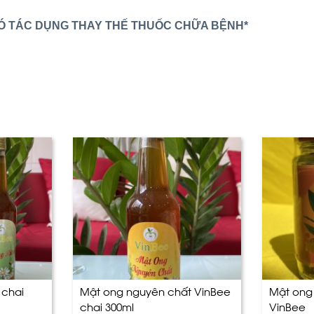
Ó TÁC DỤNG THAY THẾ THUỐC CHỮA BỆNH*
 chai
Mật ong nguyên chất VinBee
Mật ong
chai 300ml
VinBee