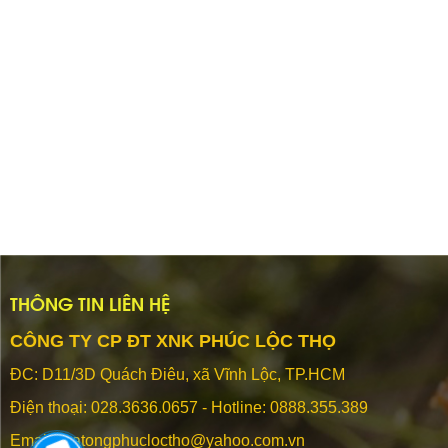
THÔNG TIN LIÊN HỆ
CÔNG TY CP ĐT XNK PHÚC LỘC THỌ
ĐC: D11/3D Quách Điêu, xã Vĩnh Lộc, TP.HCM
Điện thoại:
028.3636.0657 - Hotline: 0888.355.389
Email: matongphucloctho@yahoo.com.vn