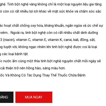
ghệ. Tinh bột nghệ vàng không chỉ là một loại nguyên liệu gia tăng
 còn có rất nhiều lợi ích khác về mặt sức khỏe và chăm sóc sắc
các hoạt chất chống oxy hóa, kháng khuẩn, ngăn ngừa và ức chế sự
 viêm… Ngoài ra, tinh bột nghệ còn có rất nhiều chất dinh dưỡng
(niacin), vitamin C, vitamin E, vitamin K, canxi, kali, đồng, sắt,
 tuyệt vời, không ngạc nhiên khi tinh bột nghệ được coi là loại
các loại bệnh tật.
ốc nước ấm cùng một thìa tinh bột nghệ nguyên chất mỗi ngày sẽ
 cải thiện trở nên hồng hào, sáng màu hơn.
uốc Và Không Có Tác Dụng Thay Thế Thuốc Chữa Bệnh.
HÀNG
MUA NGAY