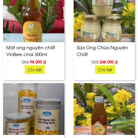
Mật ong nguyên chất
Sữa Ong Chúa Nguyên
VinBee chai 300ml
Chất
Giá:
98.000
đ
Giá:
248.000
đ
Chi tiết
Chi tiết