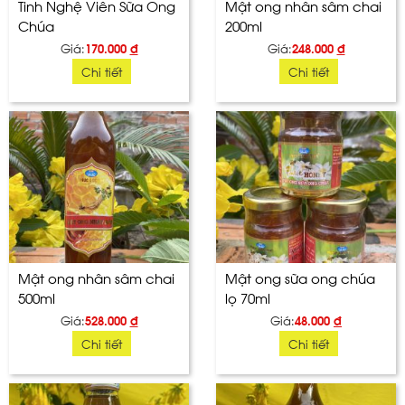
Tinh Nghệ Viên Sữa Ong
Mật ong nhân sâm chai
Chúa
200ml
Giá:
170.000
đ
Giá:
248.000
đ
Chi tiết
Chi tiết
Mật ong nhân sâm chai
Mật ong sữa ong chúa
500ml
lọ 70ml
Giá:
528.000
đ
Giá:
48.000
đ
Chi tiết
Chi tiết