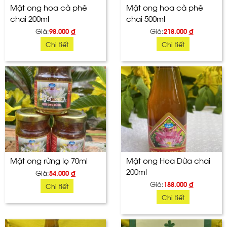
Mật ong hoa cà phê
Mật ong hoa cà phê
chai 200ml
chai 500ml
Giá:
98.000
đ
Giá:
218.000
đ
Chi tiết
Chi tiết
Mật ong rừng lọ 70ml
Mật ong Hoa Dừa chai
200ml
Giá:
54.000
đ
Giá:
188.000
đ
Chi tiết
Chi tiết