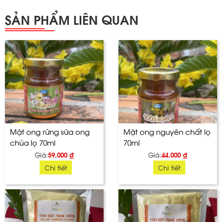
SẢN PHẨM LIÊN QUAN
Mật ong rừng sữa ong
Mật ong nguyên chất lọ
chúa lọ 70ml
70ml
Giá:
59.000
đ
Giá:
44.000
đ
Chi tiết
Chi tiết