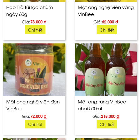
Hộp Trà túi lọc chùm
Mật ong nghệ viên vàng
ngây 60g
VinBee
Giá:
78.000
đ
Giá:
62.000
đ
Chi tiết
Chi tiết
Mật ong nghệ viên đen
Mật ong rừng VinBee
VinBee
chai 500ml
Giá:
72.000
đ
Giá:
218.000
đ
Chi tiết
Chi tiết