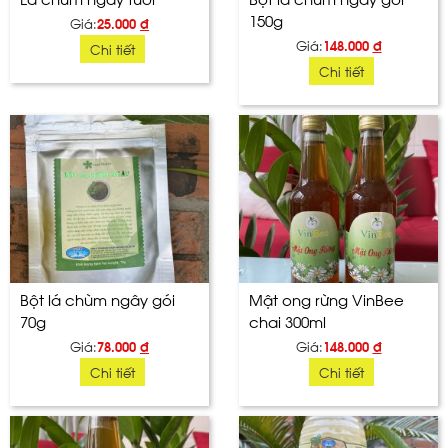
150g
Giá:
25.000
đ
Giá:
148.000
đ
Chi tiết
Chi tiết
Bột lá chùm ngây gói
Mật ong rừng VinBee
70g
chai 300ml
Giá:
78.000
đ
Giá:
148.000
đ
Chi tiết
Chi tiết