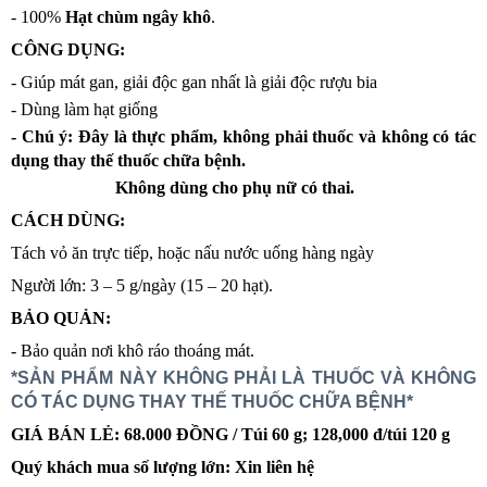
- 100%
Hạt chùm ngây khô
.
0888 355
Đăng ký tư vấn trực tiếp 24/7:
389
CÔNG DỤNG:
- Giúp mát gan, giải độc gan nhất là giải độc rượu bia
- Dùng làm hạt giống
- Chú ý: Đây là thực phẩm, không phải thuốc và không có tác
dụng thay thế thuốc chữa bệnh.
Không dùng cho phụ nữ có thai.
CÁCH DÙNG:
Tách vỏ ăn trực tiếp, hoặc nấu nước uống hàng ngày
Người lớn: 3 – 5 g/ngày (15 – 20 hạt).
BẢO QUẢN:
- Bảo quản nơi khô ráo thoáng mát.
*SẢN PHẨM NÀY KHÔNG PHẢI LÀ THUỐC VÀ KHÔNG
CÓ TÁC DỤNG THAY THẾ THUỐC CHỮA BỆNH*
GIÁ BÁN LẺ: 68.000 ĐỒNG / Túi 60 g; 128,000 đ/túi 120 g
Quý khách mua số lượng lớn: Xin liên hệ