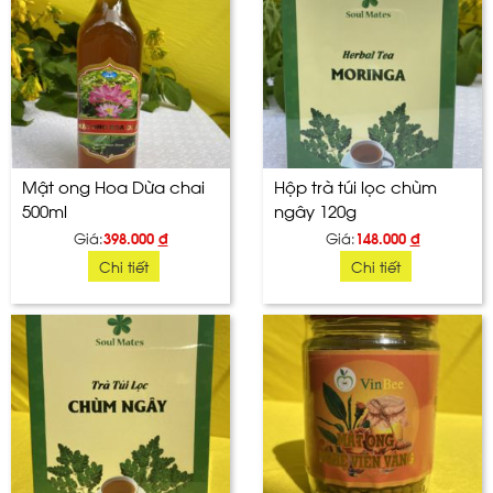
Mật ong Hoa Dừa chai
Hộp trà túi lọc chùm
500ml
ngây 120g
Giá:
398.000
đ
Giá:
148.000
đ
Chi tiết
Chi tiết