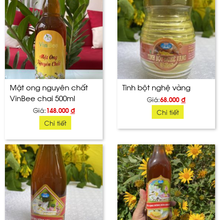
Mật ong nguyên chất
Tinh bột nghệ vàng
VinBee chai 500ml
Giá:
68.000
đ
Giá:
148.000
đ
Chi tiết
Chi tiết