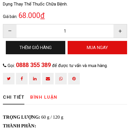
Dụng Thay Thế Thuốc Chữa Bệnh.
68.000
đ
Giá bán:
–
+
ĐĂNG KÝ TƯ VẤN
THÊM GIỎ HÀNG
MUA NGAY
0888 355 389
Gọi:
để được tư vấn và mua hàng.
CHI TIẾT
BÌNH LUẬN
TRỌNG LƯỢNG:
60 g / 120 g
HOÀN THÀNH
THÀNH PHẦN: