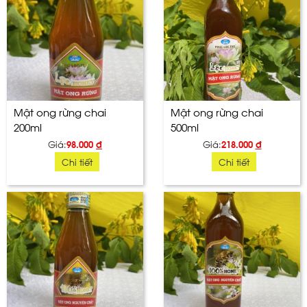
Mật ong rừng chai
Mật ong rừng chai
200ml
500ml
Giá:
98.000
đ
Giá:
218.000
đ
Chi tiết
Chi tiết