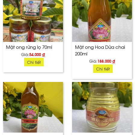
Mật ong rừng lọ 70ml
Mật ong Hoa Dừa chai
200ml
Giá:
54.000
đ
Giá:
188.000
đ
Chi tiết
Chi tiết