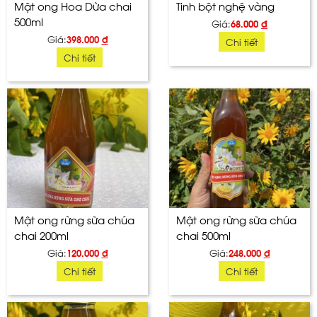
Mật ong Hoa Dừa chai
Tinh bột nghệ vàng
500ml
Giá:
68.000
đ
Giá:
398.000
đ
Chi tiết
Chi tiết
Mật ong rừng sữa chúa
Mật ong rừng sữa chúa
chai 200ml
chai 500ml
Giá:
120.000
đ
Giá:
248.000
đ
Chi tiết
Chi tiết