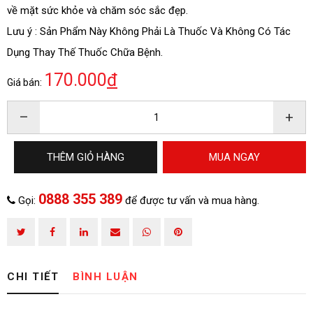
về mặt sức khỏe và chăm sóc sắc đẹp.
Lưu ý : Sản Phẩm Này Không Phải Là Thuốc Và Không Có Tác
Dụng Thay Thế Thuốc Chữa Bệnh.
170.000
đ
Giá bán:
–
+
HOÀN THÀNH
THÊM GIỎ HÀNG
MUA NGAY
0888 355
Đăng ký tư vấn trực tiếp 24/7:
389
0888 355 389
Gọi:
để được tư vấn và mua hàng.
CHI TIẾT
BÌNH LUẬN