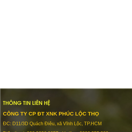
THÔNG TIN LIÊN HỆ
CÔNG TY CP ĐT XNK PHÚC LỘC THỌ
ĐC: D11/3D Quách Điêu, xã Vĩnh Lộc, TP.HCM