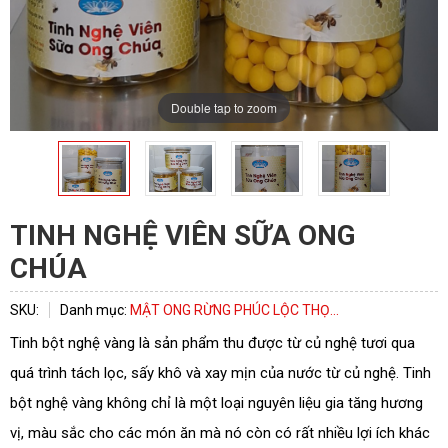
Double tap to zoom
TINH NGHỆ VIÊN SỮA ONG
CHÚA
SKU:
Danh mục:
MẬT ONG RỪNG PHÚC LỘC THỌ...
Tinh bột nghệ vàng là sản phẩm thu được từ củ nghệ tươi qua
quá trình tách lọc, sấy khô và xay mịn của nước từ củ nghệ. Tinh
ĐĂNG KÝ TƯ VẤN
bột nghệ vàng không chỉ là một loại nguyên liệu gia tăng hương
vị, màu sắc cho các món ăn mà nó còn có rất nhiều lợi ích khác