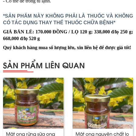
- Có thể để trong tủ lạnh.
*SẢN PHẨM NÀY KHÔNG PHẢI LÀ THUỐC VÀ KHÔNG
CÓ TÁC DỤNG THAY THẾ THUỐC CHỮA BỆNH*
GIÁ BÁN LẺ: 170.000 ĐỒNG / LỌ 120 g; 338,000 đ/lọ 250 g;
668,000 đ/lọ 520 g
Quý khách hàng mua số lượng lớn, xin liên hệ để được giá tốt!
SẢN PHẨM LIÊN QUAN
Mật ong rừng sữa ong
Mật ong nguyên chất lọ