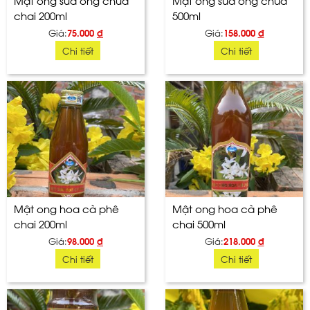
chai 200ml
500ml
Giá:
75.000
đ
Giá:
158.000
đ
Chi tiết
Chi tiết
Mật ong hoa cà phê
Mật ong hoa cà phê
chai 200ml
chai 500ml
Giá:
98.000
đ
Giá:
218.000
đ
Chi tiết
Chi tiết