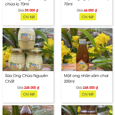
chúa lọ 70ml
70ml
Giá:
59.000
đ
Giá:
44.000
đ
Chi tiết
Chi tiết
Sữa Ong Chúa Nguyên
Mật ong nhân sâm chai
Chất
200ml
Giá:
248.000
đ
Giá:
248.000
đ
Chi tiết
Chi tiết