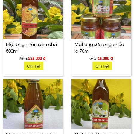
Mật ong nhân sâm chai
Mật ong sữa ong chúa
500ml
lọ 70ml
Giá:
528.000
đ
Giá:
48.000
đ
Chi tiết
Chi tiết
Mật ong sữa ong chúa
Mật ong sữa ong chúa