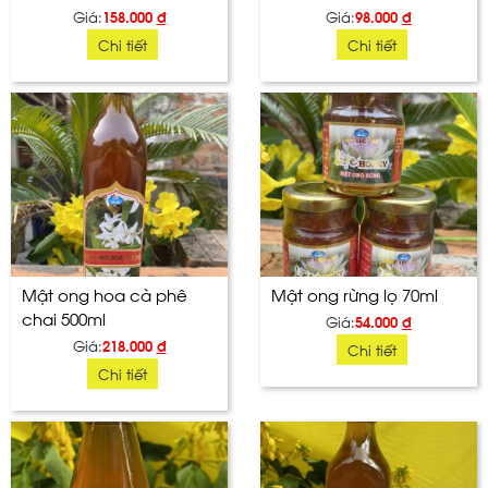
Giá:
158.000
đ
Giá:
98.000
đ
Chi tiết
Chi tiết
Mật ong hoa cà phê
Mật ong rừng lọ 70ml
chai 500ml
Giá:
54.000
đ
Giá:
218.000
đ
Chi tiết
Chi tiết