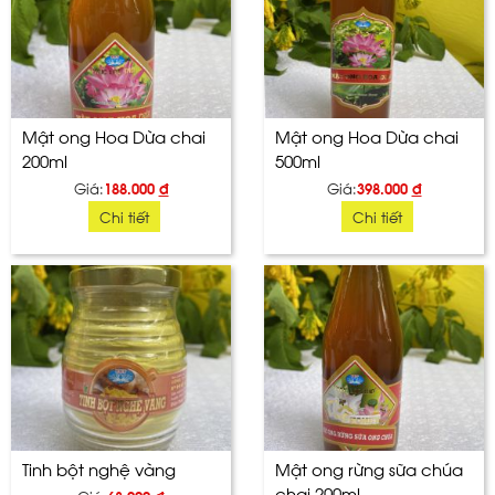
Mật ong Hoa Dừa chai
Mật ong Hoa Dừa chai
200ml
500ml
Giá:
188.000
đ
Giá:
398.000
đ
Chi tiết
Chi tiết
Tinh bột nghệ vàng
Mật ong rừng sữa chúa
chai 200ml