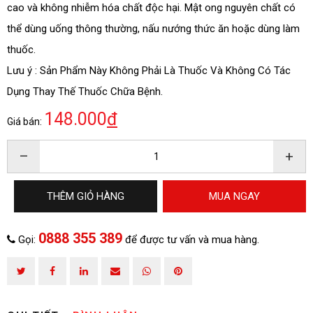
cao và không nhiễm hóa chất độc hại. Mật ong nguyên chất có
thể dùng uống thông thường, nấu nướng thức ăn hoặc dùng làm
thuốc.
Lưu ý : Sản Phẩm Này Không Phải Là Thuốc Và Không Có Tác
Dụng Thay Thế Thuốc Chữa Bệnh.
HOÀN THÀNH
148.000
đ
Giá bán:
0888 355
Đăng ký tư vấn trực tiếp 24/7:
389
–
+
THÊM GIỎ HÀNG
MUA NGAY
0888 355 389
Gọi:
để được tư vấn và mua hàng.