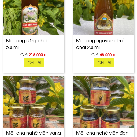
Mật ong rừng chai
Mật ong nguyên chất
500ml
chai 200ml
Giá:
218.000
đ
Giá:
68.000
đ
Chi tiết
Chi tiết
Mật ong nghệ viên vàng
Mật ong nghệ viên đen