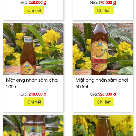
Giá:
248.000
đ
Giá:
170.000
đ
Chi tiết
Chi tiết
Mật ong nhân sâm chai
Mật ong nhân sâm chai
200ml
500ml
Giá:
248.000
đ
Giá:
528.000
đ
Chi tiết
Chi tiết