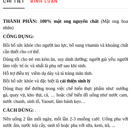
CHI TIẾT
BÌNH LUẬN
THÀNH PHẦN:
100% mật ong nguyên chất
(Mật ong hoa
nhãn)
CÔNG DỤNG:
Bồi bổ sức khỏe cho người lao lực, bổ sung vitamin và khoáng chất
cần thiết cho cơ thể.
Dùng tốt cho trẻ em kém ăn, suy dinh dưỡng; người già yếu; người
làm việc trí óc và nhất là phụ nữ sau khi sinh.
Hỗ trợ điều trị viêm dạ dày và tá tràng mãn tính.
Bồi bổ sức khỏe và đặc biệt là
cải thiện sinh lý
Dùng thay thế đường trong việc chế biến thực phẩm như: nướng
gà, quay vịt, kho thịt, cá, … hoặc chế biến đồ uống như nước cam,
nước chanh, sinh tố, Yaourt, làm bánh kẹo…
CÁCH DÙNG:
.
Nên uống 2 lần mỗi ngày, mỗi lần 2-3 muỗng café. Uống pha với
nước ấm, nước trái cây, sinh tố hoặc pha với sữa, kem, trà, ...