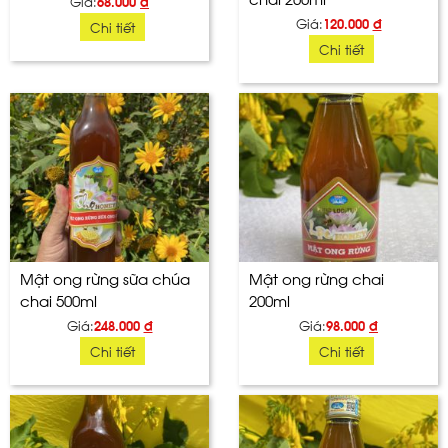
Giá:
68.000
đ
Giá:
120.000
đ
Chi tiết
Chi tiết
Mật ong rừng sữa chúa
Mật ong rừng chai
chai 500ml
200ml
Giá:
248.000
đ
Giá:
98.000
đ
Chi tiết
Chi tiết