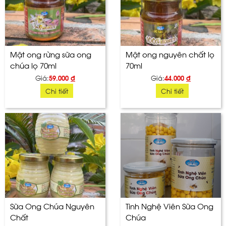
Mật ong rừng sữa ong
Mật ong nguyên chất lọ
chúa lọ 70ml
70ml
Giá:
59.000
đ
Giá:
44.000
đ
Chi tiết
Chi tiết
Sữa Ong Chúa Nguyên
Tinh Nghệ Viên Sữa Ong
Chất
Chúa