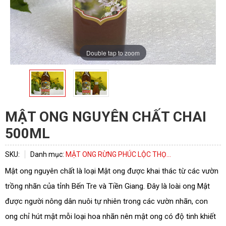
Double tap to zoom
MẬT ONG NGUYÊN CHẤT CHAI
500ML
SKU:
Danh mục:
MẬT ONG RỪNG PHÚC LỘC THỌ...
ĐĂNG KÝ TƯ VẤN
Mật ong nguyên chất là loại Mật ong được khai thác từ các vườn
trồng nhãn của tỉnh Bến Tre và Tiền Giang. Đây là loài ong Mật
được người nông dân nuôi tự nhiên trong các vườn nhãn, con
ong chỉ hút mật mỗi loại hoa nhãn nên mật ong có độ tinh khiết